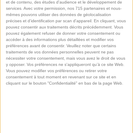
et de contenu, des études d'audience et le développement de
services.
Avec votre permission, nos 715 partenaires et nous-
mêmes pouvons utiliser des données de géolocalisation
précises et d’identification par scan d'appareil. En cliquant, vous
pouvez consentir aux traitements décrits précédemment. Vous
pouvez également refuser de donner votre consentement ou
accéder à des informations plus détaillées et modifier vos
préférences avant de consentir.
Veuillez noter que certains
traitements de vos données personnelles peuvent ne pas
nécessiter votre consentement, mais vous avez le droit de vous
y opposer. Vos préférences ne s'appliqueront qu’à ce site Web.
Vous pouvez modifier vos préférences ou retirer votre
PISCINES AVEC PLAGE
consentement à tout moment en revenant sur ce site et en
MODELE
CERET
cliquant sur le bouton "Confidentialité" en bas de la page Web.
6.75 X 3.4 MTS
Piscine en polyester modèle CERET
CHOISIR