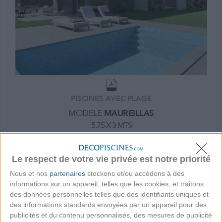
PISCINES AVEC PLAGE
MODELE
MAUREILLAS
5.75 X 3 MTS
Piscine en polyester modèle MAUREILLAS
Le respect de votre vie privée est notre priorité
CHOISIR
Nous et nos
partenaires
stockons et/ou accédons à des
informations sur un appareil, telles que les cookies, et traitons
des données personnelles telles que des identifiants uniques et
des informations standards envoyées par un appareil pour des
publicités et du contenu personnalisés, des mesures de publicité