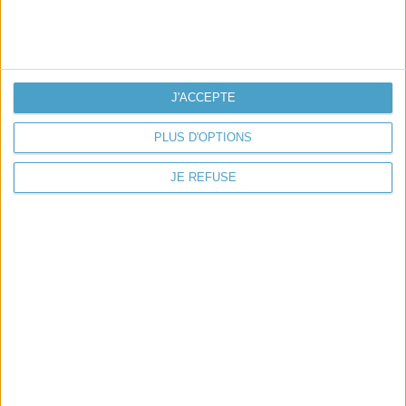
PISCINES INTEMPORELLES
MODELE
BALMA
5.75 X 3 MTS
J'ACCEPTE
Piscine en polyester modèle BALMA
PLUS D'OPTIONS
CHOISIR
JE REFUSE